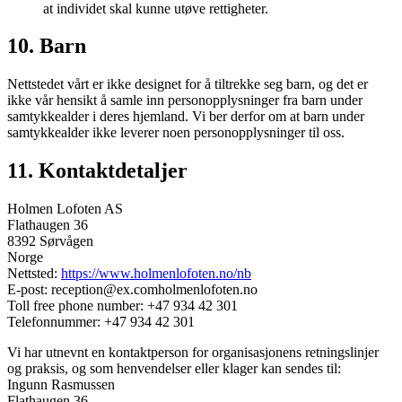
at individet skal kunne utøve rettigheter.
10. Barn
Nettstedet vårt er ikke designet for å tiltrekke seg barn, og det er
ikke vår hensikt å samle inn personopplysninger fra barn under
samtykkealder i deres hjemland. Vi ber derfor om at barn under
samtykkealder ikke leverer noen personopplysninger til oss.
11. Kontaktdetaljer
Holmen Lofoten AS
Flathaugen 36
8392 Sørvågen
Norge
Nettsted:
https://www.holmenlofoten.no/nb
E-post:
reception@
ex.com
holmenlofoten.no
Toll free phone number: +47 934 42 301
Telefonnummer: +47 934 42 301
Vi har utnevnt en kontaktperson for organisasjonens retningslinjer
og praksis, og som henvendelser eller klager kan sendes til:
Ingunn Rasmussen
Flathaugen 36