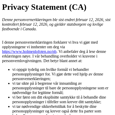
Privacy Statement (CA)
Denne personvernerklæringen ble sist endret februar 12, 2026, sist
kontrollert februar 12, 2026, og gjelder statsborgere og lovlige
fastboende i Canada.
I denne personvernerklæringen forklarer vi hva vi gjør med
opplysningene vi innhenter om deg via
https://www.holmenlofoten.no/nb
. Vi anbefaler deg å lese denne
erklæringen nøye. I vår behandling overholder vi kravene i
personvernlovgivningen. Det betyr blant annet at:
vi oppgir tydelig om hvilke formål vi behandler
personopplysninger for. Vi gjør dette ved hjelp av denne
personvernerklæringen;
vi tar sikte på å begrense vår innsamling av
personopplysninger til bare de personopplysningene som er
nødvendige for legitime formål;
vi ber først om ditt eksplisitte samtykke til å behandle dine
personopplysninger i tilfeller som krever ditt samtykke;
vi tar nødvendige sikkerhetstiltak for å beskytte dine
personopplysninger og krever også dette fra parter som