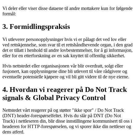
Vi deler eller viser disse dataene til andre mottakere kun for følgende
formål:
3. Formidlingspraksis
Vi utleverer personopplysninger hvis vi er pålagt det ved lov eller
ved rettskjennelse, som svar til et rettshåndhevende organ, i den grad
det er tillatt i henhold til andre lovbestemmelser, for å gi informasjon,
eller for en etterforskning av en sak knyttet til offentlig sikkerhet.
Hvis nettstedet eller organisasjonen vår blir overdratt, solgt eller
fusjonert, kan opplysningene dine bli utlevert til våre rådgivere og
eventuelle potensielle kjøpere og vil bli gitt videre til de nye eierne.
4. Hvordan vi reagerer på Do Not Track
signals & Global Privacy Control
Nettstedet vårt reagerer på og støtter "ikke spor" / Do Not Track
(DNT) header-forespørselfeltet. Hvis du slår på DNT (Do Not
Track) i nettleseren din, blir disse innstillingene kommunisert til oss i
headeren for HTTP-forespørselen, og vi sporer ikke din nettleser og
dens atferd.