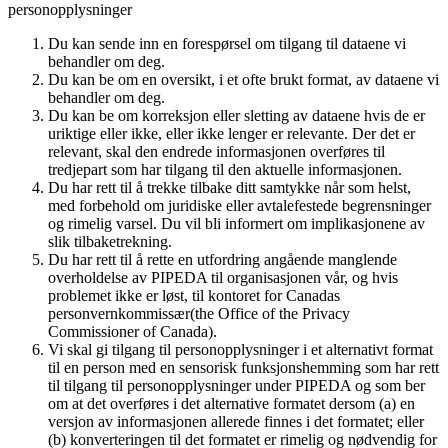
personopplysninger
Du kan sende inn en forespørsel om tilgang til dataene vi
behandler om deg.
Du kan be om en oversikt, i et ofte brukt format, av dataene vi
behandler om deg.
Du kan be om korreksjon eller sletting av dataene hvis de er
uriktige eller ikke, eller ikke lenger er relevante. Der det er
relevant, skal den endrede informasjonen overføres til
tredjepart som har tilgang til den aktuelle informasjonen.
Du har rett til å trekke tilbake ditt samtykke når som helst,
med forbehold om juridiske eller avtalefestede begrensninger
og rimelig varsel. Du vil bli informert om implikasjonene av
slik tilbaketrekning.
Du har rett til å rette en utfordring angående manglende
overholdelse av PIPEDA til organisasjonen vår, og hvis
problemet ikke er løst, til kontoret for Canadas
personvernkommissær(the Office of the Privacy
Commissioner of Canada).
Vi skal gi tilgang til personopplysninger i et alternativt format
til en person med en sensorisk funksjonshemming som har rett
til tilgang til personopplysninger under PIPEDA og som ber
om at det overføres i det alternative formatet dersom (a) en
versjon av informasjonen allerede finnes i det formatet; eller
(b) konverteringen til det formatet er rimelig og nødvendig for